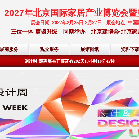
2027年北京国际家居产业博览会
展会日期: 2027年2月25日-2月27日 展会地点:
三位一体·震撼升级「同期举办—北京建博会·北京家
展商服务
观众服务
展馆图纸
资料下
欢迎访问·2027年北京国际家居产业博览会·大会网站
倒计时·距离展会开幕还有
202
天
19
小时
18
分
41
秒
欢迎访问·2027年北京国际家居产业博览会·大会网站
倒计时·距离展会开幕还有
202
天
19
小时
18
分
41
秒