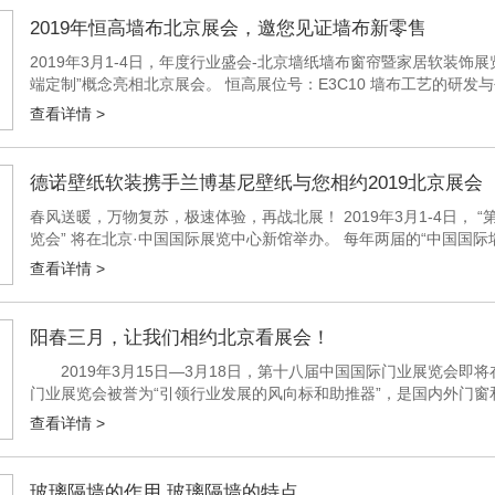
2019年恒高墙布北京展会，邀您见证墙布新零售
2019年3月1-4日，年度行业盛会-北京墙纸墙布窗帘暨家居软装
端定制”概念亮相北京展会。 恒高展位号：E3C10 墙布工艺的研
有强大的生产实力。恒高在探索工艺的路上始终未曾停下过脚步，多年.
查看详情 >
德诺壁纸软装携手兰博基尼壁纸与您相约2019北京展会
春风送暖，万物复苏，极速体验，再战北展！ 2019年3月1-4日，
览会” 将在北京·中国国际展览中心新馆举办。 每年两届的“中国国际
春季在中国北京举办、秋季在上海举办。历届展会均取得圆满成...
查看详情 >
阳春三月，让我们相约北京看展会！
2019年3月15日—3月18日，第十八届中国国际门业展览会即
门业展览会被誉为“引领行业发展的风向标和助推器”，是国内外门
念、开拓创新的首要平台。 作为木门展览会的常客，鑫迪木门也将
查看详情 >
玻璃隔墙的作用 玻璃隔墙的特点