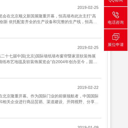
QQ咨询
2019-02-25
饰展览会在北京顺义新国展隆重开幕，恒高墙布此次主打“高
发与创新 依托配套齐全的生产设备和完整的生产线，恒高拥
电话咨询
..
展位申请
2019-02-25
 “第二十七届中国(北京)国际墙纸墙布窗帘暨家居软装饰展
墙纸布艺地毯及软装饰展览会”自2004年创办至今，固定
2019-02-22
将在北京隆重开幕。作为国际门业的前驱领航者，中国国际
窗和相关企业进行商品贸易、渠道建设、开阔视野、分享观
携新...
2019-01-09