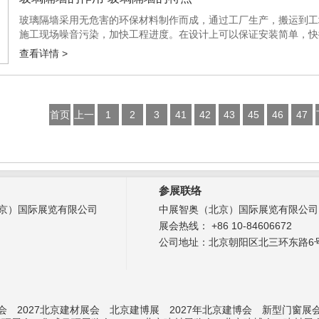
玻璃隔墙采用无危害的环保材料制作而成，通过工厂生产，搬运到工
施工现场噪音污染，加快工程进度。在设计上可以保证安装简单，快
什么样的作用呢?还具有什么样的特点呢?下面，北京建材展小编为大家
查看详情 >
首页
上一
1
2
3
41
42
43
45
46
47
页
参展联络
京）国际展览有限公司
中展智奥（北京）国际展览有限公司
展会热线： +86 10-84606672
公司地址：北京朝阳区北三环东路6号
会
2027北京建材展会
北京建博展
2027年北京建博会
新型门窗展