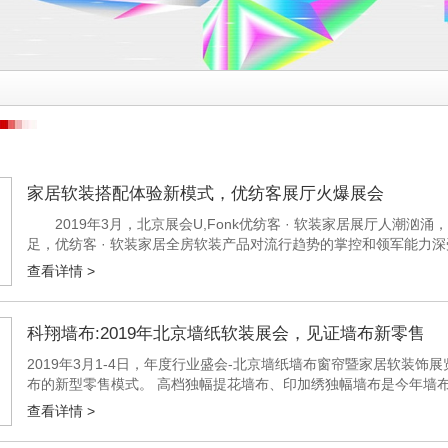
家居软装搭配体验新模式，优纺客展厅火爆展会
2019年3月，北京展会U,Fonk优纺客 · 软装家居展厅人潮
足，优纺客 · 软装家居全房软装产品对流行趋势的掌控和领军能
展会中辨识度颇高，展厅内设置了极简风格、新美风格、轻奢风格、新.
查看详情 >
科翔墙布:2019年北京墙纸软装展会，见证墙布新零售
2019年3月1-4日，年度行业盛会-北京墙纸墙布窗帘暨家居软装
布的新型零售模式。 高档独幅提花墙布、印加绣独幅墙布是今年墙
更加注重底布的肌理感。轻奢、时尚的产品气质符合当下家装的潮流趋
查看详情 >