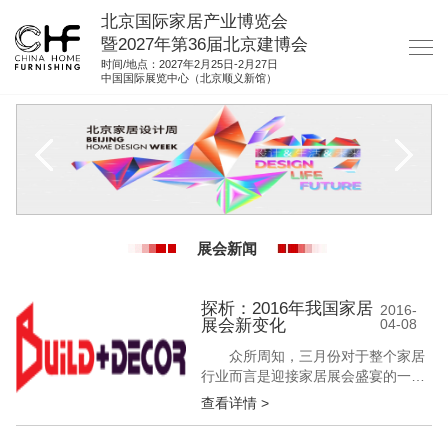
北京国际家居产业博览会
暨2027年第36届北京建博会
时间/地点：2027年2月25日-2月27日
中国国际展览中心（北京顺义新馆）
网站首页
关于我们
展商服务
观众服务
展会新闻
展馆图纸
资料下载
探析：2016年我国家居
2016-
展会新变化
04-08
集团展会
众所周知，三月份对于整个家居
参展联络
行业而言是迎接家居展会盛宴的一个
月份，国内很多家居建材展会都会陆
查看详情 >
续推出，让行业同仁们提供一个专业
交流、寻找“合作伙伴”的平台。广州