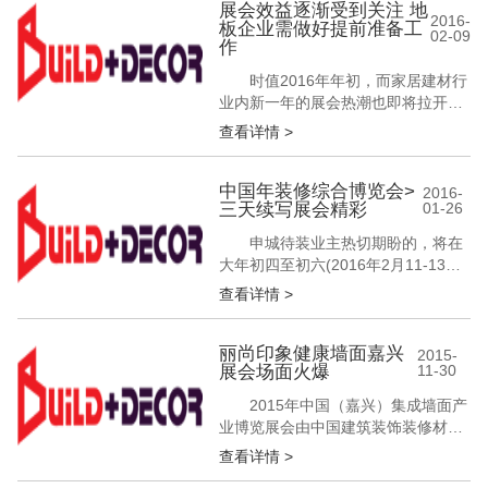
家博会堪称三月份各大展会之首,不仅
展会效益逐渐受到关注 地
2016-
板企业需做好提前准备工
历史久远,而且每年都以巨无霸的体量
02-09
作
示人。今年的展馆上,发生着怎样的变
化? 探析：2016年我国家居展会新...
时值2016年年初，而家居建材行
业内新一年的展会热潮也即将拉开帷
幕。对于地板企业而言，3月份的上
查看详情 >
海地板展也吸引了不少企业的加入。
近年来，通过展会提升品牌形象已经
成为不少地板企业在品牌建设方面热
中国年装修综合博览会>
2016-
三天续写展会精彩
01-26
衷的方向，除此以外，展会的其它作
用也倍受企业青睐。然而从企业角度
申城待装业主热切期盼的，将在
出发，想要利用好展会效益，还需做
大年初四至初六(2016年2月11-13日)
好准备工...
迎来第五届开幕。 本次活动由上
查看详情 >
海家装标杆企业、上海十大家装领军
企业主办，上海装饰装修行业协会支
持协办。活动将连续三天在上海八万
丽尚印象健康墙面嘉兴
2015-
展会场面火爆
11-30
人体育馆(零陵路800号东亚展馆)为业
主带来一场真正放心、安心、省心的
2015年中国（嘉兴）集成墙面产
装修装潢博览会!活动官网...
业博览展会由中国建筑装饰装修材料
协会与中国建筑装饰协会共同主办，
查看详情 >
为全国集成装饰企业提供了一个宣传