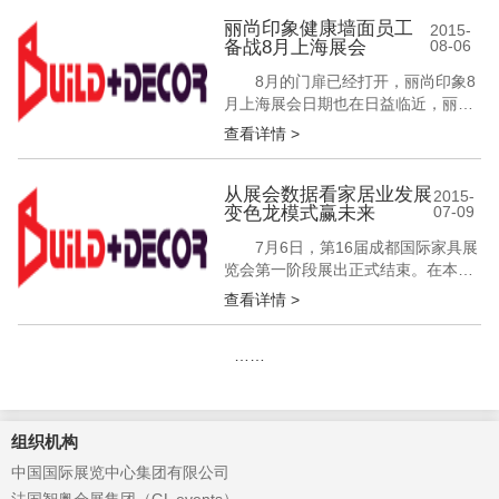
展示品牌形象和实力的平台。此次展
会行业内多家品牌云集，丽尚印象集
丽尚印象健康墙面员工
2015-
备战8月上海展会
08-06
成墙面作为国内首屈一指的行业领
头，在展会中占据重要地位，高调亮
8月的门扉已经打开，丽尚印象8
相嘉兴会场。下面就跟随小编一起去
月上海展会日期也在日益临近，丽尚
现场探馆吧...
员工们正在全力以赴，备战上海展
查看详情 >
会。 集成墙面板是对集成墙面的
完善，而丽尚印象集成墙面 --- 一个
专注于健康墙面的品牌，以环保、创
从展会数据看家居业发展
2015-
变色龙模式赢未来
07-09
新、人导、设计为产品灵魂，以其设
计时尚、健康、追求品质、技术卓越
7月6日，第16届成都国际家具展
开创了健康墙面时代，为客户提供更
览会第一阶段展出正式结束。在本届
加美...
展会连续4日的展出时间里，共接待
查看详情 >
客商23.6万人次，其中专业采购商
18.1万人次。如此惊人的成绩无疑为
……
正处在变革期的中国家居市场注入了
一针强心剂。 众所周知，正处在
变革期的中国家居市场正面临着三大
难题：生产经营方式传统落后、市
组织机构
场...
中国国际展览中心集团有限公司
法国智奥会展集团（GL events）